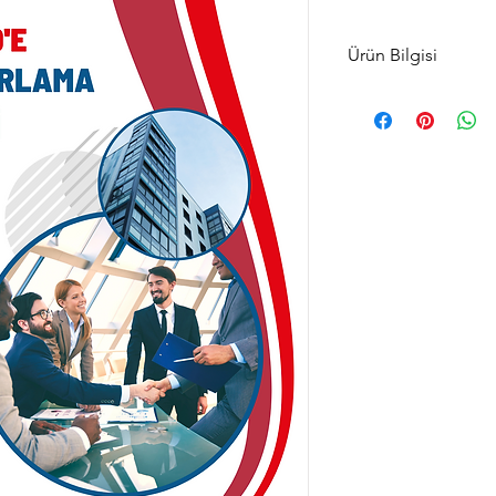
Ürün Bilgisi
Dijital çağın hızlı iler
yaşamımızın merkezine
stratejileri de köklü
pazarlama yöntemleri y
pazarlamaya bırakırke
başarılı olabilmeleri i
pazarlama konusunda 
önem kazandı. İşte ta
Pazarlama Eğitimi" de
Dijital Pazarlama Eğiti
temel prensiplerinde
bir eğitim süreci sunm
pazarlama stratejiler
etme becerilerini geli
programdır.