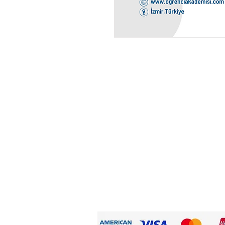
ALIŞVERİŞ BİLGİLERİ
Siparişlerim
Hesabım
Kullanıcı Sözleşmesi
Aydınlatma Metni