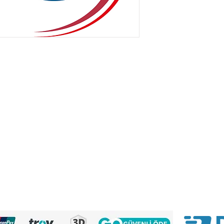
MÜŞTERİ HİZMETLERİ
Mesafeli Satış Sözleşmesi
Üyelik Sözleşmesi
Gizlilik Politikası
KVKK Metni
Çerez Politikamız