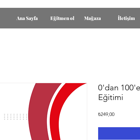
Ana Sayfa
Eğitmen ol
Mağaza
İletişim
0'dan 100'e
Eğitimi
Fiyat
₺249,00