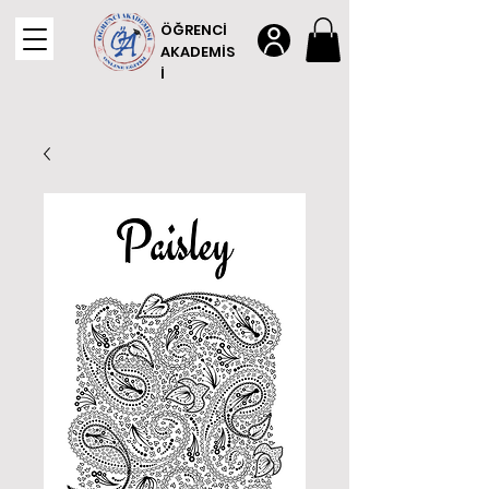
ÖĞRENCİ
AKADEMİS
İ